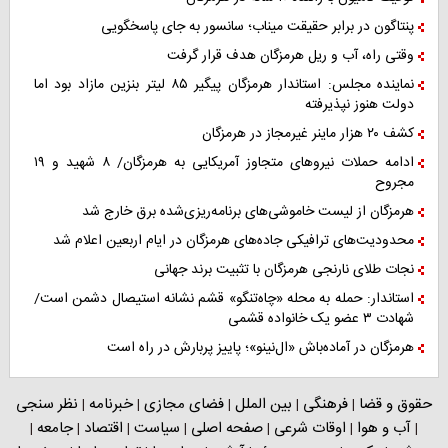
پنتاگون در برابر حقیقت میناب؛ سانسور به جای پاسخگویی
وقتی راه، آب و ریل هرمزگان هدف قرار گرفت
نماینده مجلس: استاندار هرمزگان پیگیر ۸۵ لیتر بنزین مازاد بود اما
دولت هنوز نپذیرفته
کشف ۲۰ هزار ماینر غیرمجاز در هرمزگان
ادامه حملات نیروهای متجاوز آمریکایی به هرمزگان/ ۸ شهید و ۱۹
مجروح
هرمزگان از لیست خاموشی‌های برنامه‌ریزی‌شده برق خارج شد
محدودیت‌های ترافیکی جاده‌های هرمزگان در ایام اربعین اعلام شد
نجات طلای نارنجی هرمزگان با تثبیت برند جهانی
استاندار: حمله به محله «چاه‌تنگو» قشم نشانه استیصال دشمن است/
شهادت ۳ عضو یک خانواده قشمی
هرمزگان در آماده‌باش «ال‌نینو»؛ پاییز پربارش در راه است
حقوق و قضا
فرهنگی
بین الملل
فضای مجازی
خبرنامه
نظر سنجی
|
|
|
|
|
آب و هوا
اوقات شرعی
صفحه اصلی
سیاست
اقتصاد
جامعه
|
|
|
|
|
|
|