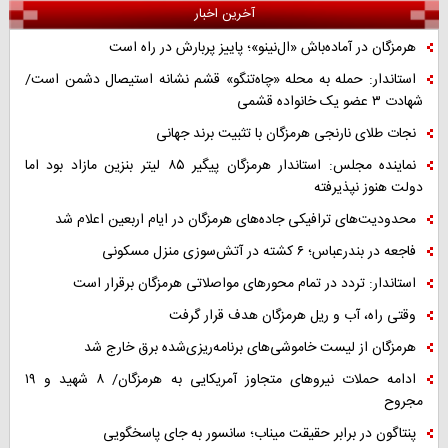
آخرین اخبار
هرمزگان در آماده‌باش «ال‌نینو»؛ پاییز پربارش در راه است
استاندار: حمله به محله «چاه‌تنگو» قشم نشانه استیصال دشمن است/
شهادت ۳ عضو یک خانواده قشمی
نجات طلای نارنجی هرمزگان با تثبیت برند جهانی
نماینده مجلس: استاندار هرمزگان پیگیر ۸۵ لیتر بنزین مازاد بود اما
دولت هنوز نپذیرفته
محدودیت‌های ترافیکی جاده‌های هرمزگان در ایام اربعین اعلام شد
فاجعه در بندرعباس؛ ۶ کشته در آتش‌سوزی منزل مسکونی
استاندار: تردد در تمام محورهای مواصلاتی هرمزگان برقرار است
وقتی راه، آب و ریل هرمزگان هدف قرار گرفت
هرمزگان از لیست خاموشی‌های برنامه‌ریزی‌شده برق خارج شد
ادامه حملات نیروهای متجاوز آمریکایی به هرمزگان/ ۸ شهید و ۱۹
مجروح
پنتاگون در برابر حقیقت میناب؛ سانسور به جای پاسخگویی