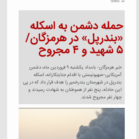
كد :
5060
حمله دشمن به اسکله
«بندرپل» در هرمزگان/
۵ شهید و ۴ مجروح
خبر هرمزگان- بامداد یکشنبه ۹ فروردین ماه، دشمن
آمریکایی-صهیونیستی با اقدام جنایتکارانه، اسکله
بندرپل در شهرستان بندرخمیر را هدف قرار داد که در پی
این حادثه، پنج نفر از هموطنان به شهادت رسیدند و
چهار نفر مجروح شدند.