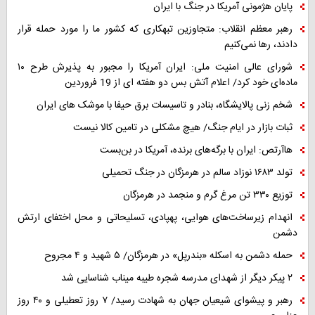
پایان هژمونی آمریکا در جنگ با ایران
رهبر معظم انقلاب: متجاوزین تبهکاری که کشور ما را مورد حمله قرار
دادند، رها نمی‌کنیم
شورای عالی امنیت ملی: ایران آمریکا را مجبور به پذیرش طرح ۱۰
ماده‌ای خود کرد/ اعلام آتش بس دو هفته ای از 19 فروردین
شخم زنی پالایشگاه، بنادر و تاسیسات برق حیفا با موشک های ایران
ثبات بازار در ایام جنگ/ هیچ مشکلی در تامین کالا نیست
هاآرتص: ایران با برگه‌های برنده، آمریکا در بن‌بست
تولد ۱۶۸۳ نوزاد سالم در هرمزگان در جنگ تحمیلی
توزیع ۳۳۰ تن مرغ گرم و منجمد در هرمزگان
انهدام زیرساخت‌های هوایی، پهپادی، تسلیحاتی و محل اختفای ارتش
دشمن
حمله دشمن به اسکله «بندرپل» در هرمزگان/ ۵ شهید و ۴ مجروح
۲ پیکر دیگر از شهدای مدرسه شجره طیبه میناب شناسایی شد
رهبر و پیشوای شیعیان جهان به شهادت رسید/ ۷ روز تعطیلی و ۴۰ روز