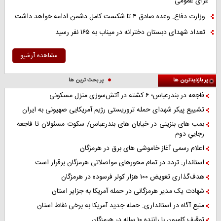
عزای عمومی
وزارت دفاع: وعده صادق ۴ تا شکست کامل دشمن ادامه خواهد داشت
تعداد شهدای دبستان دخترانه در میناب به ۱۶۵ نفر رسید
مشاهده آرشیو
پر بازدیدترین ها
پر بحث ترین ها
فاجعه در بندرعباس؛ ۶ کشته در آتش‌سوزی منزل مسکونی
تشییع پیکر شهدای حمله تروریستی رژیم آمریکایی صهیونی به ایران
بمب های بنزینی در خیابان های بندرعباس/ سکوت مسئولان تا فاجعه
رجاییِ دوم
اعلام رسمی آغاز خاموشی های برق در هرمزگان
استاندار: تردد در تمام محورهای مواصلاتی هرمزگان برقرار است
هدف‌گذاری تعویض ۱۰۰ هزار کولر فرسوده در هرمزگان
شهادت یک مدیر هرمزگانی در حمله آمریکا به جزایر استان
منبع آگاه در استانداری: حمله جدید آمریکا به برخی نقاط استان
توقیف کامیون با راننده ۱۰ ساله در هرمزگان