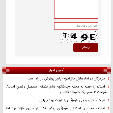
آخرین اخبار
هرمزگان در آماده‌باش «ال‌نینو»؛ پاییز پربارش در راه است
استاندار: حمله به محله «چاه‌تنگو» قشم نشانه استیصال دشمن است/
شهادت ۳ عضو یک خانواده قشمی
نجات طلای نارنجی هرمزگان با تثبیت برند جهانی
نماینده مجلس: استاندار هرمزگان پیگیر ۸۵ لیتر بنزین مازاد بود اما