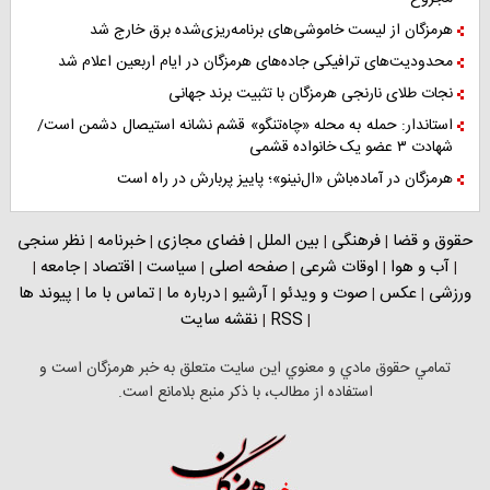
هرمزگان از لیست خاموشی‌های برنامه‌ریزی‌شده برق خارج شد
محدودیت‌های ترافیکی جاده‌های هرمزگان در ایام اربعین اعلام شد
نجات طلای نارنجی هرمزگان با تثبیت برند جهانی
استاندار: حمله به محله «چاه‌تنگو» قشم نشانه استیصال دشمن است/
شهادت ۳ عضو یک خانواده قشمی
هرمزگان در آماده‌باش «ال‌نینو»؛ پاییز پربارش در راه است
حقوق و قضا
فرهنگی
بین الملل
فضای مجازی
خبرنامه
نظر سنجی
|
|
|
|
|
آب و هوا
اوقات شرعی
صفحه اصلی
سیاست
اقتصاد
جامعه
|
|
|
|
|
|
|
ورزشی
عکس
صوت و ویدئو
آرشیو
درباره ما
تماس با ما
پیوند ها
|
|
|
|
|
|
RSS
نقشه سایت
|
|
تمامي حقوق مادي و معنوي اين سايت متعلق به خبر هرمزگان است و
استفاده از مطالب، با ذکر منبع بلامانع است.