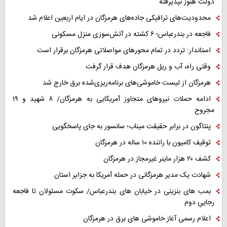
دولت هنوز نپذیرفته
محدودیت‌های ترافیکی جاده‌های هرمزگان در ایام اربعین اعلام شد
فاجعه در بندرعباس؛ ۶ کشته در آتش‌سوزی منزل مسکونی
استاندار: تردد در تمام محورهای مواصلاتی هرمزگان برقرار است
وقتی راه، آب و ریل هرمزگان هدف قرار گرفت
هرمزگان از لیست خاموشی‌های برنامه‌ریزی‌شده برق خارج شد
ادامه حملات نیروهای متجاوز آمریکایی به هرمزگان/ ۸ شهید و ۱۹
مجروح
پنتاگون در برابر حقیقت میناب؛ سانسور به جای پاسخگویی
توقیف کامیون با راننده ۱۰ ساله در هرمزگان
کشف ۲۰ هزار ماینر غیرمجاز در هرمزگان
شهادت یک مدیر هرمزگانی در حمله آمریکا به جزایر استان
بمب های بنزینی در خیابان های بندرعباس/ سکوت مسئولان تا فاجعه
رجاییِ دوم
اعلام رسمی آغاز خاموشی های برق در هرمزگان