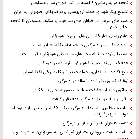
فاجعه در بندرعباس؛ ۶ کشته در آتش‌سوزی منزل مسکونی
تشییع پیکر شهدای حمله تروریستی رژیم آمریکایی صهیونی به ایران
بمب های بنزینی در خیابان های بندرعباس/ سکوت مسئولان تا فاجعه
رجاییِ دوم
اعلام رسمی آغاز خاموشی های برق در هرمزگان
شهادت یک مدیر هرمزگانی در حمله آمریکا به جزایر استان
استاندار: تردد در تمام محورهای مواصلاتی هرمزگان برقرار است
هدف‌گذاری تعویض ۱۰۰ هزار کولر فرسوده در هرمزگان
منبع آگاه در استانداری: حمله جدید آمریکا به برخی نقاط استان
توقیف کامیون با راننده ۱۰ ساله در هرمزگان
پنتاگون در برابر حقیقت میناب؛ سانسور به جای پاسخگویی
وقتی راه، آب و ریل هرمزگان هدف قرار گرفت
نماینده مجلس: استاندار هرمزگان پیگیر ۸۵ لیتر بنزین مازاد بود اما
دولت هنوز نپذیرفته
کشف ۲۰ هزار ماینر غیرمجاز در هرمزگان
ادامه حملات نیروهای متجاوز آمریکایی به هرمزگان/ ۸ شهید و ۱۹
مجروح