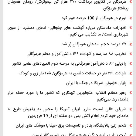
هرمزگان در تکاپوی برداشت ۳۰۰ هزار تن لیموترش/ رودان همچنان
پیشتاز هرمزگان
تورم در هرمزگان از 100 درصد عبور کرد
اظهارات دادستان درباره گوشت های جنجالی: ادعای دستبرد از سوی
شهرداری است/ ما تکذیب می کنیم
۷۷ درصد حجم سدهای هرمزگان پُر شد
تخریب ۸۸ مدرسه و شهادت ۱۴۹ دانش‌آموز و معلم هرمزگانی
راه‌یابی ۸۲ دانش‌آموز هرمزگانی به مرحله دوم المپیادهای علمی کشور
شهادت ۲۶۱ نفر در حملات دشمن به هرمزگان/ ۱۷۵ نفر زن و کودک
پایان هژمونی آمریکا در جنگ با ایران
رهبر معظم انقلاب: متجاوزین تبهکاری که کشور ما را مورد حمله قرار
دادند، رها نمی‌کنیم
شورای عالی امنیت ملی: ایران آمریکا را مجبور به پذیرش طرح ۱۰
ماده‌ای خود کرد/ اعلام آتش بس دو هفته ای از 19 فروردین
شخم زنی پالایشگاه، بنادر و تاسیسات برق حیفا با موشک های ایران
ثبات بازار در ایام جنگ/ هیچ مشکلی در تامین کالا نیست