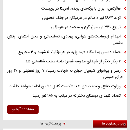
هاآرتص: ایران با برگه‌های برنده، آمریکا در بن‌بست
تولد ۱۶۸۳ نوزاد سالم در هرمزگان در جنگ تحمیلی
توزیع ۳۳۰ تن مرغ گرم و منجمد در هرمزگان
انهدام زیرساخت‌های هوایی، پهپادی، تسلیحاتی و محل اختفای ارتش
دشمن
حمله دشمن به اسکله «بندرپل» در هرمزگان/ ۵ شهید و ۴ مجروح
۲ پیکر دیگر از شهدای مدرسه شجره طیبه میناب شناسایی شد
رهبر و پیشوای شیعیان جهان به شهادت رسید/ ۷ روز تعطیلی و ۴۰ روز
عزای عمومی
وزارت دفاع: وعده صادق ۴ تا شکست کامل دشمن ادامه خواهد داشت
تعداد شهدای دبستان دخترانه در میناب به ۱۶۵ نفر رسید
مشاهده آرشیو
پر بازدیدترین ها
پر بحث ترین ها