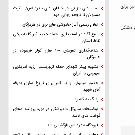
یز برای
بمب های بنزینی در خیابان های بندرعباس/ سکوت
مسئولان تا فاجعه رجاییِ دوم
اعلام رسمی آغاز خاموشی های برق در هرمزگان
ون مشکل
منبع آگاه در استانداری: حمله جدید آمریکا به برخی
نقاط استان
هدف‌گذاری تعویض ۱۰۰ هزار کولر فرسوده در
هرمزگان
تشییع پیکر شهدای حمله تروریستی رژیم آمریکایی
صهیونی به ایران
حضور میلیونی و بی‌نظیر برای تاریخ سازی بدرقه
آقای شهید
پلنگ به گله زد
توضیحات مدیرکل دامپزشکی در مورد پرونده امحای
گوشت های فاسد
فرودگاه بندرعباس بازگشایی شد