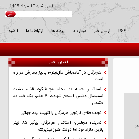
امروز
شنبه 17 مرداد 1405
RSS
ارسال خبر
درباره ما
پیوند ها
ارتباط با ما
آرشیو
آخرین اخبار
هرمزگان در آماده‌باش «ال‌نینو»؛ پاییز پربارش در راه
است
استاندار: حمله به محله «چاه‌تنگو» قشم نشانه
استیصال دشمن است/ شهادت ۳ عضو یک خانواده
قشمی
نجات طلای نارنجی هرمزگان با تثبیت برند جهانی
نماینده مجلس: استاندار هرمزگان پیگیر ۸۵ لیتر
در سطح
بنزین مازاد بود اما دولت هنوز نپذیرفته