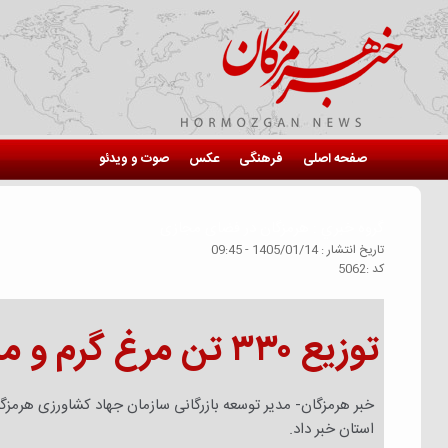
صفحه اصلی
فرهنگی
عکس
صوت و ویدئو
گروه خبري :
هرمزگان در فضای مجازی
تاريخ انتشار :
1405/01/14 - 09:45
كد :
5062
توزیع ۳۳۰ تن مرغ گرم و منجمد در هرمزگان
استان خبر داد.