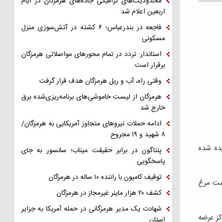
محدودیت‌های ترافیکی جاده‌های هرمزگان در ایام
اربعین اعلام شد
فاجعه در بندرعباس؛ ۶ کشته در آتش‌سوزی منزل
مسکونی
استاندار: تردد در تمام محورهای مواصلاتی هرمزگان
برقرار است
وقتی راه، آب و ریل هرمزگان هدف قرار گرفت
هرمزگان از لیست خاموشی‌های برنامه‌ریزی‌شده برق
خارج شد
ادامه حملات نیروهای متجاوز آمریکایی به هرمزگان/
۸ شهید و ۱۹ مجروح
یده شده
پنتاگون در برابر حقیقت میناب؛ سانسور به جای
پاسخگویی
توقیف کامیون با راننده ۱۰ ساله در هرمزگان
وشت مرغ
کشف ۲۰ هزار ماینر غیرمجاز در هرمزگان
شهادت یک مدیر هرمزگانی در حمله آمریکا به جزایر
کز عرضه
استان