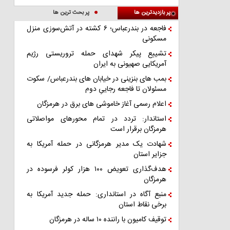
پر بازدیدترین ها
پر بحث ترین ها
فاجعه در بندرعباس؛ ۶ کشته در آتش‌سوزی منزل
مسکونی
تشییع پیکر شهدای حمله تروریستی رژیم
آمریکایی صهیونی به ایران
بمب های بنزینی در خیابان های بندرعباس/ سکوت
مسئولان تا فاجعه رجاییِ دوم
اعلام رسمی آغاز خاموشی های برق در هرمزگان
استاندار: تردد در تمام محورهای مواصلاتی
هرمزگان برقرار است
شهادت یک مدیر هرمزگانی در حمله آمریکا به
جزایر استان
هدف‌گذاری تعویض ۱۰۰ هزار کولر فرسوده در
هرمزگان
منبع آگاه در استانداری: حمله جدید آمریکا به
برخی نقاط استان
توقیف کامیون با راننده ۱۰ ساله در هرمزگان