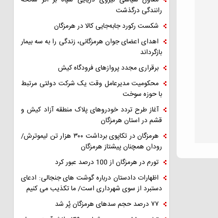
معاون سیاسی نیروی دریایی سپاه بر اثر سانحه
رانندگی درگذشت
شکست رکورد جابه‌جایی کالا در هرمزگان
اهدای اعضای جوان هرمزگانی، زندگی را به سه بیمار
بازگرداند
برقراری مجدد پروازهای فرودگاه کیش
محکومیت مدیرعامل وقت یک شرکت دولتی مرتبط
با حوزه سوخت
آغاز طرح تردد خودروهای پلاک منطقه آزاد کیش و
قشم در استان هرمزگان
هرمزگان در تکاپوی برداشت ۳۰۰ هزار تن لیموترش/
رودان همچنان پیشتاز هرمزگان
تورم در هرمزگان از 100 درصد عبور کرد
اظهارات دادستان درباره گوشت های جنجالی: ادعای
دستبرد از سوی شهرداری است/ ما تکذیب می کنیم
۷۷ درصد حجم سدهای هرمزگان پُر شد