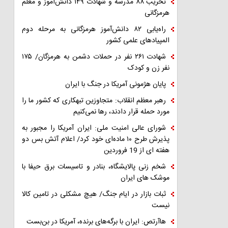
تخریب ۸۸ مدرسه و شهادت ۱۴۹ دانش‌آموز و معلم
هرمزگانی
راه‌یابی ۸۲ دانش‌آموز هرمزگانی به مرحله دوم
المپیادهای علمی کشور
شهادت ۲۶۱ نفر در حملات دشمن به هرمزگان/ ۱۷۵
نفر زن و کودک
پایان هژمونی آمریکا در جنگ با ایران
رهبر معظم انقلاب: متجاوزین تبهکاری که کشور ما را
مورد حمله قرار دادند، رها نمی‌کنیم
شورای عالی امنیت ملی: ایران آمریکا را مجبور به
پذیرش طرح ۱۰ ماده‌ای خود کرد/ اعلام آتش بس دو
هفته ای از 19 فروردین
شخم زنی پالایشگاه، بنادر و تاسیسات برق حیفا با
موشک های ایران
ثبات بازار در ایام جنگ/ هیچ مشکلی در تامین کالا
نیست
هاآرتص: ایران با برگه‌های برنده، آمریکا در بن‌بست