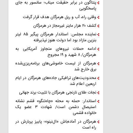
پنتاگون در برابر حقیقت میناب؛ سانسور به جای
پاسخگویی
وقتی راه، آب و ریل هرمزگان هدف قرار گرفت
کشف ۲۰ هزار ماینر غیرمجاز در هرمزگان
نماینده مجلس: استاندار هرمزگان پیگیر ۸۵ لیتر
بنزین مازاد بود اما دولت هنوز نپذیرفته
ادامه حملات نیروهای متجاوز آمریکایی به
هرمزگان/ ۸ شهید و ۱۹ مجروح
هرمزگان از لیست خاموشی‌های برنامه‌ریزی‌شده
برق خارج شد
محدودیت‌های ترافیکی جاده‌های هرمزگان در ایام
اربعین اعلام شد
نجات طلای نارنجی هرمزگان با تثبیت برند جهانی
استاندار: حمله به محله «چاه‌تنگو» قشم نشانه
استیصال دشمن است/ شهادت ۳ عضو یک
خانواده قشمی
هرمزگان در آماده‌باش «ال‌نینو»؛ پاییز پربارش در
راه است