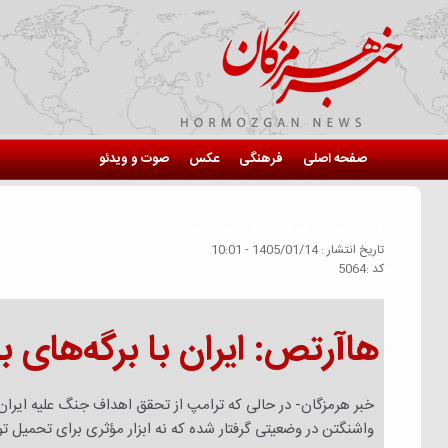
صفحه اصلی
فرهنگی
عکس
صوت و ویدئو
گروه خبري :
هرمزگان در فضای مجازی
تاريخ انتشار :
1405/01/14 - 10:01
كد :
5064
هاآرتص: ایران با برگه‌های ب
خبر هرمزگان- در حالی که ترامپ از تحقق اهداف جنگ علیه ایران 
واشنگتن در وضعیتی گرفتار شده که نه ابزار مؤثری برای تحمیل ت