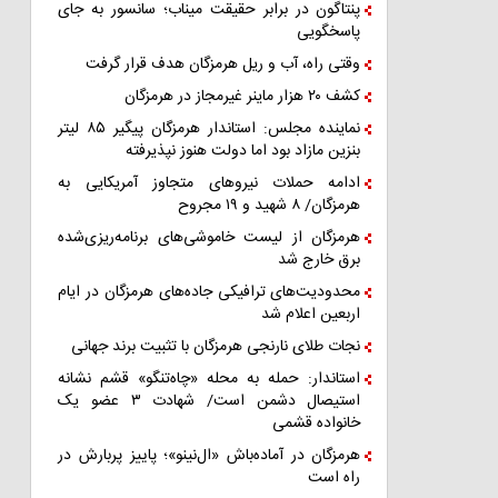
پنتاگون در برابر حقیقت میناب؛ سانسور به جای
پاسخگویی
وقتی راه، آب و ریل هرمزگان هدف قرار گرفت
کشف ۲۰ هزار ماینر غیرمجاز در هرمزگان
نماینده مجلس: استاندار هرمزگان پیگیر ۸۵ لیتر
بنزین مازاد بود اما دولت هنوز نپذیرفته
ادامه حملات نیروهای متجاوز آمریکایی به
هرمزگان/ ۸ شهید و ۱۹ مجروح
هرمزگان از لیست خاموشی‌های برنامه‌ریزی‌شده
برق خارج شد
محدودیت‌های ترافیکی جاده‌های هرمزگان در ایام
اربعین اعلام شد
نجات طلای نارنجی هرمزگان با تثبیت برند جهانی
استاندار: حمله به محله «چاه‌تنگو» قشم نشانه
استیصال دشمن است/ شهادت ۳ عضو یک
خانواده قشمی
هرمزگان در آماده‌باش «ال‌نینو»؛ پاییز پربارش در
راه است