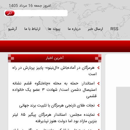
امروز
جمعه 16 مرداد 1405
RSS
ارسال خبر
درباره ما
پیوند ها
ارتباط با ما
آرشیو
آخرین اخبار
هرمزگان در آماده‌باش «ال‌نینو»؛ پاییز پربارش در راه
است
استاندار: حمله به محله «چاه‌تنگو» قشم نشانه
استیصال دشمن است/ شهادت ۳ عضو یک خانواده
قشمی
نجات طلای نارنجی هرمزگان با تثبیت برند جهانی
نماینده مجلس: استاندار هرمزگان پیگیر ۸۵ لیتر
بنزین مازاد بود اما دولت هنوز نپذیرفته