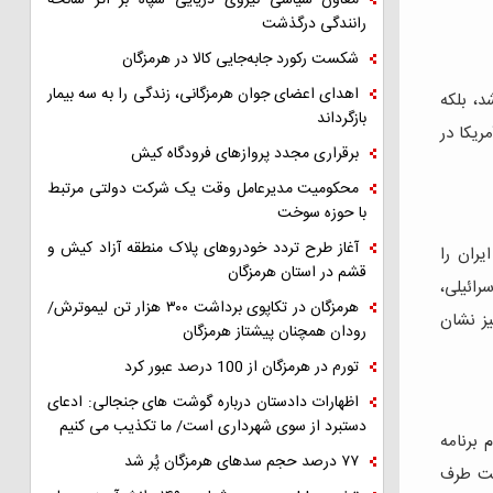
معاون سیاسی نیروی دریایی سپاه بر اثر سانحه
رانندگی درگذشت
شکست رکورد جابه‌جایی کالا در هرمزگان
اهدای اعضای جوان هرمزگانی، زندگی را به سه بیمار
، بلکه
بازگرداند
ریکا در
برقراری مجدد پروازهای فرودگاه کیش
محکومیت مدیرعامل وقت یک شرکت دولتی مرتبط
با حوزه سوخت
آغاز طرح تردد خودروهای پلاک منطقه آزاد کیش و
یران را
قشم در استان هرمزگان
رائیلی،
هرمزگان در تکاپوی برداشت ۳۰۰ هزار تن لیموترش/
ز نشان
رودان همچنان پیشتاز هرمزگان
تورم در هرمزگان از 100 درصد عبور کرد
اظهارات دادستان درباره گوشت های جنجالی: ادعای
دستبرد از سوی شهرداری است/ ما تکذیب می کنیم
 برنامه
۷۷ درصد حجم سدهای هرمزگان پُر شد
ست طرف