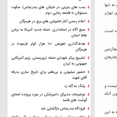
نه تنها
بمب های بنزینی در خیابان های بندرعباس/ سکوت
ی تهران
مسئولان تا فاجعه رجاییِ دوم
اعلام رسمی آغاز خاموشی های برق در هرمزگان
منبع آگاه در استانداری: حمله جدید آمریکا به برخی
ده است،
نقاط استان
هدف‌گذاری تعویض ۱۰۰ هزار کولر فرسوده در
 هاآرتص
هرمزگان
فتارهای
تشییع پیکر شهدای حمله تروریستی رژیم آمریکایی
صهیونی به ایران
حضور میلیونی و بی‌نظیر برای تاریخ سازی بدرقه
آقای شهید
 نیست و
پلنگ به گله زد
ن آنکه
توضیحات مدیرکل دامپزشکی در مورد پرونده امحای
گوشت های فاسد
فرودگاه بندرعباس بازگشایی شد
 به این