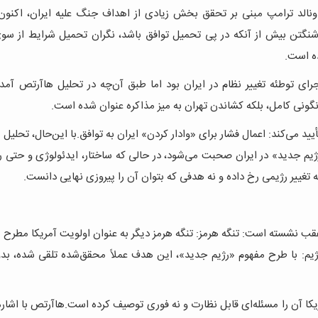
ونالد ترامپ مبنی بر تحقق بخش زیادی از اهداف جنگ علیه ایران، اکنون 
واشنگتن بیش از آنکه در پی تحمیل توافق باشد، نگران تحمیل شرایط از سو
ده است.
رای توطئه تغییر نظام در ایران بود اما طبق آن‌چه در تحلیل هاآرتص آم
گونی کامل، بلکه کشاندن تهران به میز مذاکره عنوان شده است.
د می‌کند: اعمال فشار برای «وادار کردن» ایران به توافق.با این‌حال، تحلیل
رژیم جدید» در ایران صحبت می‌شود، در حالی که ساختار، ایدئولوژی و حتی ر
تغییر رژیمی رخ داده و نه هدفی که بتوان آن را پیروزی نهایی دانست.
عقب نشسته است: تنگه هرمز: تنگه هرمز دیگر به‌ عنوان اولویت آمریکا مطرح
یم: با طرح مفهوم «رژیم جدید»، این هدف عملاً محقق‌شده تلقی شده، بدو
مریکا آن را مسئله‌ای قابل نظارت و نه فوری توصیف کرده است.هاآرتص با اشاره