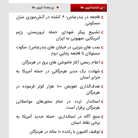
پر بازدیدترین ها
پر بحث ترین ها
فاجعه در بندرعباس؛ ۶ کشته در آتش‌سوزی منزل
مسکونی
تشییع پیکر شهدای حمله تروریستی رژیم
آمریکایی صهیونی به ایران
بمب های بنزینی در خیابان های بندرعباس/ سکوت
مسئولان تا فاجعه رجاییِ دوم
اعلام رسمی آغاز خاموشی های برق در هرمزگان
شهادت یک مدیر هرمزگانی در حمله آمریکا به
جزایر استان
هدف‌گذاری تعویض ۱۰۰ هزار کولر فرسوده در
هرمزگان
استاندار: تردد در تمام محورهای مواصلاتی
هرمزگان برقرار است
منبع آگاه در استانداری: حمله جدید آمریکا به
برخی نقاط استان
توقیف کامیون با راننده ۱۰ ساله در هرمزگان