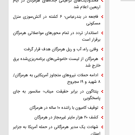
محدودیت‌های ترافیکی جاده‌های هرمزگان در ایام
اربعین اعلام شد
فاجعه در بندرعباس؛ ۶ کشته در آتش‌سوزی منزل
مسکونی
استاندار: تردد در تمام محورهای مواصلاتی هرمزگان
برقرار است
وقتی راه، آب و ریل هرمزگان هدف قرار گرفت
هرمزگان از لیست خاموشی‌های برنامه‌ریزی‌شده برق
خارج شد
ادامه حملات نیروهای متجاوز آمریکایی به هرمزگان/
۸ شهید و ۱۹ مجروح
پنتاگون در برابر حقیقت میناب؛ سانسور به جای
پاسخگویی
توقیف کامیون با راننده ۱۰ ساله در هرمزگان
کشف ۲۰ هزار ماینر غیرمجاز در هرمزگان
شهادت یک مدیر هرمزگانی در حمله آمریکا به جزایر
استان