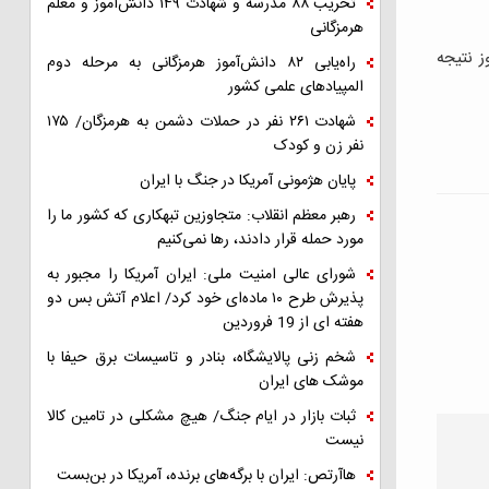
تخریب ۸۸ مدرسه و شهادت ۱۴۹ دانش‌آموز و معلم
هرمزگانی
ز نتیجه
راه‌یابی ۸۲ دانش‌آموز هرمزگانی به مرحله دوم
المپیادهای علمی کشور
شهادت ۲۶۱ نفر در حملات دشمن به هرمزگان/ ۱۷۵
نفر زن و کودک
پایان هژمونی آمریکا در جنگ با ایران
رهبر معظم انقلاب: متجاوزین تبهکاری که کشور ما را
مورد حمله قرار دادند، رها نمی‌کنیم
شورای عالی امنیت ملی: ایران آمریکا را مجبور به
پذیرش طرح ۱۰ ماده‌ای خود کرد/ اعلام آتش بس دو
هفته ای از 19 فروردین
شخم زنی پالایشگاه، بنادر و تاسیسات برق حیفا با
موشک های ایران
ثبات بازار در ایام جنگ/ هیچ مشکلی در تامین کالا
نیست
هاآرتص: ایران با برگه‌های برنده، آمریکا در بن‌بست