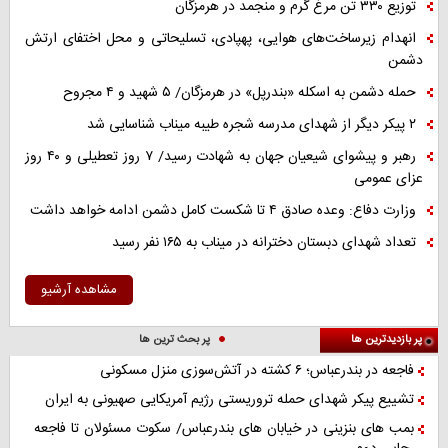
توزیع ۳۳۰ تن مرغ گرم و منجمد در هرمزگان
انهدام زیرساخت‌های هوایی، پهپادی، تسلیحاتی و محل اختفای ارتش
دشمن
حمله دشمن به اسکله «بندرپل» در هرمزگان/ ۵ شهید و ۴ مجروح
۲ پیکر دیگر از شهدای مدرسه شجره طیبه میناب شناسایی شد
رهبر و پیشوای شیعیان جهان به شهادت رسید/ ۷ روز تعطیلی و ۴۰ روز
عزای عمومی
وزارت دفاع: وعده صادق ۴ تا شکست کامل دشمن ادامه خواهد داشت
تعداد شهدای دبستان دخترانه در میناب به ۱۶۵ نفر رسید
مشاهده آرشیو
پر بازدیدترین ها
پر بحث ترین ها
فاجعه در بندرعباس؛ ۶ کشته در آتش‌سوزی منزل مسکونی
تشییع پیکر شهدای حمله تروریستی رژیم آمریکایی صهیونی به ایران
بمب های بنزینی در خیابان های بندرعباس/ سکوت مسئولان تا فاجعه