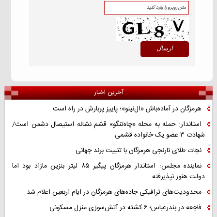
آخرین اخبار
هرمزگان در آماده‌باش «ال‌نینو»؛ پاییز پربارش در راه است
استاندار: حمله به محله «چاه‌تنگو» قشم نشانه استیصال دشمن است/
شهادت ۳ عضو یک خانواده قشمی
نجات طلای نارنجی هرمزگان با تثبیت برند جهانی
نماینده مجلس: استاندار هرمزگان پیگیر ۸۵ لیتر بنزین مازاد بود اما
دولت هنوز نپذیرفته
محدودیت‌های ترافیکی جاده‌های هرمزگان در ایام اربعین اعلام شد
فاجعه در بندرعباس؛ ۶ کشته در آتش‌سوزی منزل مسکونی