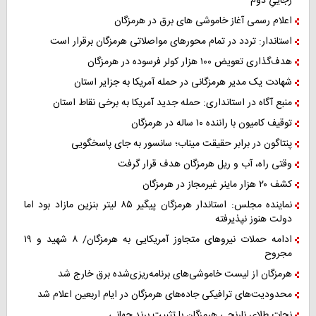
رجاییِ دوم
اعلام رسمی آغاز خاموشی های برق در هرمزگان
استاندار: تردد در تمام محورهای مواصلاتی هرمزگان برقرار است
هدف‌گذاری تعویض ۱۰۰ هزار کولر فرسوده در هرمزگان
شهادت یک مدیر هرمزگانی در حمله آمریکا به جزایر استان
منبع آگاه در استانداری: حمله جدید آمریکا به برخی نقاط استان
توقیف کامیون با راننده ۱۰ ساله در هرمزگان
پنتاگون در برابر حقیقت میناب؛ سانسور به جای پاسخگویی
وقتی راه، آب و ریل هرمزگان هدف قرار گرفت
کشف ۲۰ هزار ماینر غیرمجاز در هرمزگان
نماینده مجلس: استاندار هرمزگان پیگیر ۸۵ لیتر بنزین مازاد بود اما
دولت هنوز نپذیرفته
ادامه حملات نیروهای متجاوز آمریکایی به هرمزگان/ ۸ شهید و ۱۹
مجروح
هرمزگان از لیست خاموشی‌های برنامه‌ریزی‌شده برق خارج شد
محدودیت‌های ترافیکی جاده‌های هرمزگان در ایام اربعین اعلام شد
نجات طلای نارنجی هرمزگان با تثبیت برند جهانی