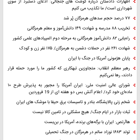
اظهارات دادستان درباره گوشت های جنجالی: ادعای دستبرد از سوی
شهرداری است/ ما تکذیب می کنیم
۷۷ درصد حجم سدهای هرمزگان پُر شد
تخریب ۸۸ مدرسه و شهادت ۱۴۹ دانش‌آموز و معلم هرمزگانی
راه‌یابی ۸۲ دانش‌آموز هرمزگانی به مرحله دوم المپیادهای علمی کشور
شهادت ۲۶۱ نفر در حملات دشمن به هرمزگان/ ۱۷۵ نفر زن و کودک
پایان هژمونی آمریکا در جنگ با ایران
رهبر معظم انقلاب: متجاوزین تبهکاری که کشور ما را مورد حمله قرار
دادند، رها نمی‌کنیم
شورای عالی امنیت ملی: ایران آمریکا را مجبور به پذیرش طرح ۱۰
ماده‌ای خود کرد/ اعلام آتش بس دو هفته ای از 19 فروردین
شخم زنی پالایشگاه، بنادر و تاسیسات برق حیفا با موشک های ایران
ثبات بازار در ایام جنگ/ هیچ مشکلی در تامین کالا نیست
هاآرتص: ایران با برگه‌های برنده، آمریکا در بن‌بست
تولد ۱۶۸۳ نوزاد سالم در هرمزگان در جنگ تحمیلی