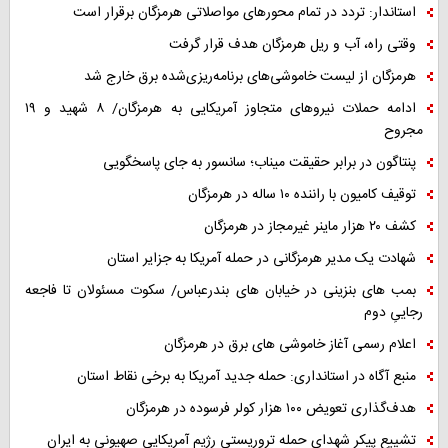
استاندار: تردد در تمام محورهای مواصلاتی هرمزگان برقرار است
وقتی راه، آب و ریل هرمزگان هدف قرار گرفت
هرمزگان از لیست خاموشی‌های برنامه‌ریزی‌شده برق خارج شد
ادامه حملات نیروهای متجاوز آمریکایی به هرمزگان/ ۸ شهید و ۱۹
مجروح
پنتاگون در برابر حقیقت میناب؛ سانسور به جای پاسخگویی
توقیف کامیون با راننده ۱۰ ساله در هرمزگان
کشف ۲۰ هزار ماینر غیرمجاز در هرمزگان
شهادت یک مدیر هرمزگانی در حمله آمریکا به جزایر استان
بمب های بنزینی در خیابان های بندرعباس/ سکوت مسئولان تا فاجعه
رجاییِ دوم
اعلام رسمی آغاز خاموشی های برق در هرمزگان
منبع آگاه در استانداری: حمله جدید آمریکا به برخی نقاط استان
هدف‌گذاری تعویض ۱۰۰ هزار کولر فرسوده در هرمزگان
تشییع پیکر شهدای حمله تروریستی رژیم آمریکایی صهیونی به ایران