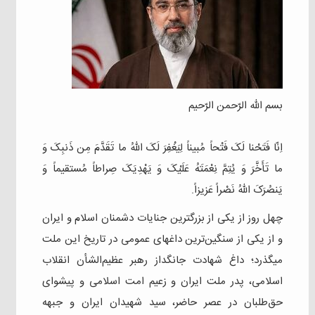
بسم الله الرّحمن الرّحیم
اِنّا فَتَحْنا لَکَ فَتْحاً مُبیناً لِیَغْفِرَ لَکَ اللهُ ما تَقَدَّمَ مِن ذَنبِکَ وَ
ما تَأَخَّرَ وَ یُتِمَّ نِعْمَتَهُ عَلَیْکَ وَ یَهْدِیَکَ صِراطاً مُستقیماً وَ
یَنصُرَکَ اللهُ نَصْراً عَزیزاً.
چهل روز از یکی از بزرگترین جنایات دشمنان اسلام و ایران
و از یکی از سنگین‌ترین داغهای عمومی در تاریخ این ملت
میگذرد؛ داغ شهادت جانگداز رهبر عظیم‌الشأن انقلاب
اسلامی، پدر ملت ایران و زعیم امت اسلامی و پیشوای
حق‌طلبان در عصر حاضر، سید شهیدان ایران و جبهه