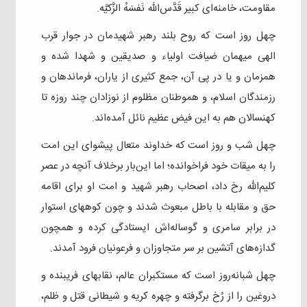
مقاومت، خامنه‌ای کبیر قَدَّس‌الله نَفسَهُ‌ الزَّکیَّه.
چهل روز است که روح بلند رهبر شهیدمان در جوار قرب
الهی میهمان ضیافت اولیاء و صدیقین و شهدا شده و
همزمان و یا در پی آن، جمع کثیری از یاران، فرماندهان و
رزمندگان اسلام، و هموطنان مظلوم از نوزادان چند روزه تا
کهنسالان هم به این فیض عظیم نائل آمده‌اند.
چهل شب و روز است که خداوند متعال پیشوای این امت
را به میقات خود فراخوانده؛ اما این‌بار برخلاف آنچه در عصر
کلیم‌الله رخ داد، اصحاب رهبر شهید و امت او برای اقامه
حق و مقابله با باطل مبعوث شدند و چون کوههای استوار
در برابر سامری و گوساله‌اش ایستادگی کرده و همچون
گدازه‌های آتشین بر سر متجاوزان و فرعونیان فرود آمدند.
چهل شبانه‌روز است که مستکبران عالم، نقابهای فریبنده و
دروغین را از رُخ برگرفته ‌و چهره‌ کریه و شیطانی قتل و ظلم،