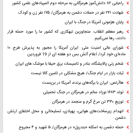
راه‌یابی ۸۲ دانش‌آموز هرمزگانی به مرحله دوم المپیادهای علمی کشور
شهادت ۲۶۱ نفر در حملات دشمن به هرمزگان/ ۱۷۵ نفر زن و کودک
پایان هژمونی آمریکا در جنگ با ایران
رهبر معظم انقلاب: متجاوزین تبهکاری که کشور ما را مورد حمله قرار
دادند، رها نمی‌کنیم
شورای عالی امنیت ملی: ایران آمریکا را مجبور به پذیرش طرح ۱۰
ماده‌ای خود کرد/ اعلام آتش بس دو هفته ای از 19 فروردین
شخم زنی پالایشگاه، بنادر و تاسیسات برق حیفا با موشک های ایران
ثبات بازار در ایام جنگ/ هیچ مشکلی در تامین کالا نیست
هاآرتص: ایران با برگه‌های برنده، آمریکا در بن‌بست
تولد ۱۶۸۳ نوزاد سالم در هرمزگان در جنگ تحمیلی
توزیع ۳۳۰ تن مرغ گرم و منجمد در هرمزگان
انهدام زیرساخت‌های هوایی، پهپادی، تسلیحاتی و محل اختفای ارتش
دشمن
حمله دشمن به اسکله «بندرپل» در هرمزگان/ ۵ شهید و ۴ مجروح