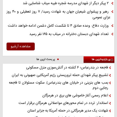
۲ پیکر دیگر از شهدای مدرسه شجره طیبه میناب شناسایی شد
رهبر و پیشوای شیعیان جهان به شهادت رسید/ ۷ روز تعطیلی و ۴۰ روز
عزای عمومی
وزارت دفاع: وعده صادق ۴ تا شکست کامل دشمن ادامه خواهد داشت
تعداد شهدای دبستان دخترانه در میناب به ۱۶۵ نفر رسید
مشاهده آرشیو
پر بازدیدترین ها
پر بحث ترین ها
فاجعه در بندرعباس؛ ۶ کشته در آتش‌سوزی منزل مسکونی
تشییع پیکر شهدای حمله تروریستی رژیم آمریکایی صهیونی به ایران
بمب های بنزینی در خیابان های بندرعباس/ سکوت مسئولان تا فاجعه
رجاییِ دوم
اعلام رسمی آغاز خاموشی های برق در هرمزگان
استاندار: تردد در تمام محورهای مواصلاتی هرمزگان برقرار است
شهادت یک مدیر هرمزگانی در حمله آمریکا به جزایر استان