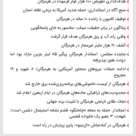
هدف‌گذاری تعویض ۱۰۰ هزار کولر فرسوده در هرمزگان
منبع آگاه در استانداری: حمله جدید آمریکا به برخی نقاط استان
توقیف کامیون با راننده ۱۰ ساله در هرمزگان
پنتاگون در برابر حقیقت میناب؛ سانسور به جای پاسخگویی
وقتی راه، آب و ریل هرمزگان هدف قرار گرفت
کشف ۲۰ هزار ماینر غیرمجاز در هرمزگان
نماینده مجلس: استاندار هرمزگان پیگیر ۸۵ لیتر بنزین مازاد بود اما
دولت هنوز نپذیرفته
ادامه حملات نیروهای متجاوز آمریکایی به هرمزگان/ ۸ شهید و ۱۹
مجروح
هرمزگان از لیست خاموشی‌های برنامه‌ریزی‌شده برق خارج شد
محدودیت‌های ترافیکی جاده‌های هرمزگان در ایام اربعین اعلام شد
نجات طلای نارنجی هرمزگان با تثبیت برند جهانی
استاندار: حمله به محله «چاه‌تنگو» قشم نشانه استیصال دشمن است/
شهادت ۳ عضو یک خانواده قشمی
هرمزگان در آماده‌باش «ال‌نینو»؛ پاییز پربارش در راه است