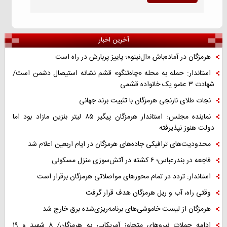
آخرین اخبار
هرمزگان در آماده‌باش «ال‌نینو»؛ پاییز پربارش در راه است
استاندار: حمله به محله «چاه‌تنگو» قشم نشانه استیصال دشمن است/
شهادت ۳ عضو یک خانواده قشمی
نجات طلای نارنجی هرمزگان با تثبیت برند جهانی
نماینده مجلس: استاندار هرمزگان پیگیر ۸۵ لیتر بنزین مازاد بود اما
دولت هنوز نپذیرفته
محدودیت‌های ترافیکی جاده‌های هرمزگان در ایام اربعین اعلام شد
فاجعه در بندرعباس؛ ۶ کشته در آتش‌سوزی منزل مسکونی
استاندار: تردد در تمام محورهای مواصلاتی هرمزگان برقرار است
وقتی راه، آب و ریل هرمزگان هدف قرار گرفت
هرمزگان از لیست خاموشی‌های برنامه‌ریزی‌شده برق خارج شد
ادامه حملات نیروهای متجاوز آمریکایی به هرمزگان/ ۸ شهید و ۱۹