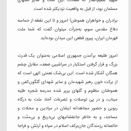
شهید عظیم‌القدر که سعادت این ملت و سایر ملتهای
مسلمان بود، از قبل به واقعیت نزدیکتر شده است.
برادران و خواهران هموطن! امروز و تا این نقطه از حماسه
دفاع مقدس سوم، به‌جرأت میتوان گفت که شما ملت
قهرمان ایران، پیروز قطعی این میدان بوده‌اید.
امروز طلیعه‌ برآمدن جمهوری اسلامی به‌عنوان یک قدرت
بزرگ و قرار گرفتن استکبار در سراشیبی ضعف، مقابل چشم
همگان آشکار شده است. این بی‌شک نعمتی الهی است که
از برکت خون رهبر شهیدمان و سایر شهدای گلگون‌کفن و
هموطنان مظلوم و گلهای پرپر شده مدرسه شجره طیّبه
میناب، و در پی توسلات و تضرعات آحاد ملت به درگاه
ربوبی و حضور مجاهدانه ایشان در میادین و محلات و
مساجد، و به‌ خاطر جانفشانیهای بی‌دریغ و بی‌منّت و
خالصانه رزمندگان جان‌برکف اسلام در سپاه و ارتش و فراجا