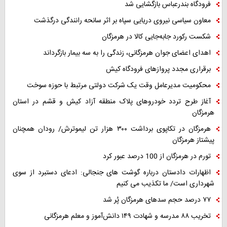
فرودگاه بندرعباس بازگشایی شد
معاون سیاسی نیروی دریایی سپاه بر اثر سانحه رانندگی درگذشت
شکست رکورد جابه‌جایی کالا در هرمزگان
اهدای اعضای جوان هرمزگانی، زندگی را به سه بیمار بازگرداند
برقراری مجدد پروازهای فرودگاه کیش
محکومیت مدیرعامل وقت یک شرکت دولتی مرتبط با حوزه سوخت
آغاز طرح تردد خودروهای پلاک منطقه آزاد کیش و قشم در استان
هرمزگان
هرمزگان در تکاپوی برداشت ۳۰۰ هزار تن لیموترش/ رودان همچنان
پیشتاز هرمزگان
تورم در هرمزگان از 100 درصد عبور کرد
اظهارات دادستان درباره گوشت های جنجالی: ادعای دستبرد از سوی
شهرداری است/ ما تکذیب می کنیم
۷۷ درصد حجم سدهای هرمزگان پُر شد
تخریب ۸۸ مدرسه و شهادت ۱۴۹ دانش‌آموز و معلم هرمزگانی